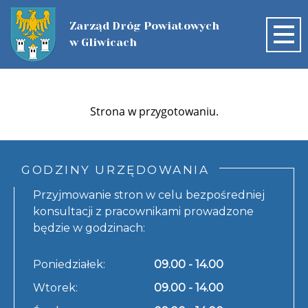
Zarząd Dróg Powiatowych
w Gliwicach
START
Strona w przygotowaniu.
O FIRMIE
AKTUALNOŚCI
ZADANIA DOFINANSOWANE ZE
ZAMÓWIENIA PUBLICZNE
GODZINY URZĘDOWANIA
ŚRODKÓW ZEWNĘTRZNYCH
Przyjmowanie stron w celu bezpośredniej
PLAN POSTĘPOWAŃ
SIEĆ DRÓG
konsultacji z pracownikami prowadzone
WZORY DOKUMENTÓW
SIEĆ DRÓG
NABÓR
ZAMÓWIENIA USTAWOWE
będzie w godzinach:
ZIMOWE UTRZYMANIE DRÓG
NABÓR
KONTAKT
MAPA DRÓG
ZAMÓWIENIA DO 170.000
Poniedziałek:
09.00 - 14.00
INNE POSTĘPOWANIA
Wtorek:
09.00 - 14.00