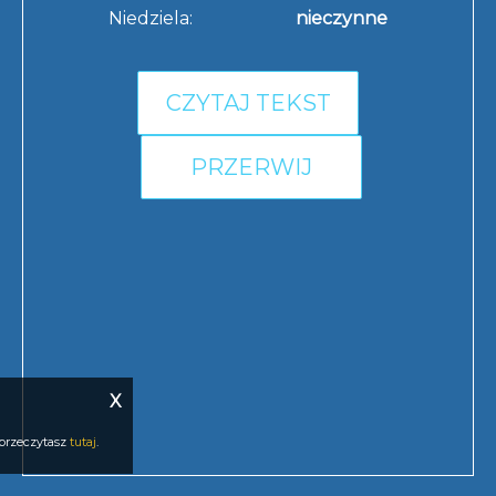
Niedziela:
nieczynne
CZYTAJ TEKST
PRZERWIJ
X
 przeczytasz
tutaj
.