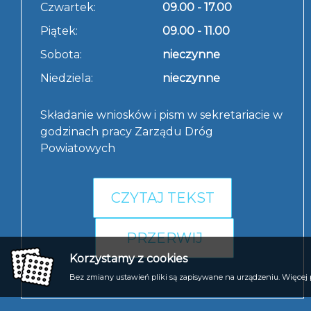
Czwartek:
09.00 - 17.00
Piątek:
09.00 - 11.00
Sobota:
nieczynne
Niedziela:
nieczynne
Składanie wniosków i pism w sekretariacie w
godzinach pracy Zarządu Dróg
Powiatowych
CZYTAJ TEKST
PRZERWIJ
Korzystamy z cookies
Bez zmiany ustawień pliki są zapisywane na urządzeniu. Więcej