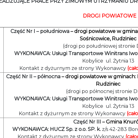
REALIZUJĄCE PRACE PRZY ZIMOWYM UTRZYMANIU DR
DROGI POWIATOWE
Część Nr I – południowa
– drogi powiatowe w gminac
Sośnicowice, Rudziniec
(drogi po południowej stronie
WYKONAWCA: Usługi Transportowe Winitrans Iw
Kobylice ul. Żytnia 13
Kontakt z dyżurnym ze strony Wykonawcy
(cał
Część Nr II – północna
–
drogi powiatowe w gminach: P
Rudziniec
(drogi po północnej stronie 
WYKONAWCA: Usługi Transportowe Winitrans Iw
Kobylice ul. Żytnia 13
Kontakt z dyżurnym ze strony Wykonawcy
(cał
Część Nr III
– Gmina Knur
WYKONAWCA: HUCZ Sp. z o.o. SP. k.
z/s 42-283 Bo
Kontakt z dyżurnym ze strony Wykonawcy
(cało