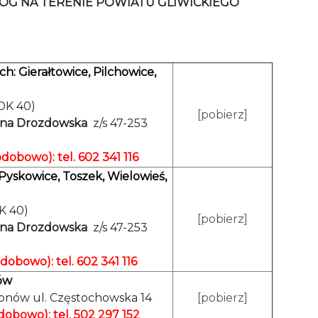
ÓG NA TERENIE POWIATU GLIWICKIEGO
h: Gierałtowice, Pilchowice,
 DK 40)
[pobierz]
ona Drozdowska
z/s 47-253
odobowo): tel. 602 341 116
yskowice, Toszek, Wielowieś,
DK 40)
[pobierz]
ona Drozdowska
z/s 47-253
odobowo): tel. 602 341 116
ów
ronów ul. Częstochowska 14
[pobierz]
dobowo): tel. 502 297 152