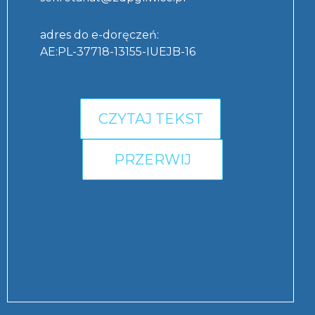
adres do e-doręczeń:
AE:PL-37718-13155-IUEJB-16
CZYTAJ TEKST
PRZERWIJ