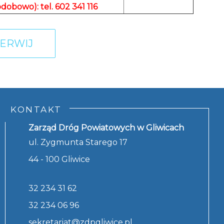
odobowo): tel. 602 341 116
ERWIJ
KONTAKT
Zarząd Dróg Powiatowych w Gliwicach
ul. Zygmunta Starego 17
44 - 100 Gliwice
32 234 31 62
32 234 06 96
sekretariat@zdpgliwice.pl