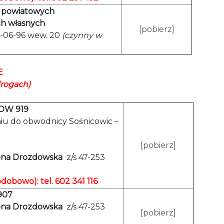
h powiatowych
ach własnych
[pobierz]
4-06-96 wew. 20
(czynny w
E
drogach)
 DW 919
niu do obwodnicy Sośnicowic –
[pobierz]
ona Drozdowska
z/s 47-253
odobowo): tel. 602 341 116
 907
ona Drozdowska
z/s 47-253
[pobierz]