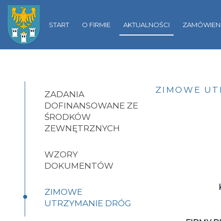
Gliwicach
START
O FIRMIE
AKTUALNOŚCI
ZAMÓWIENI
ZIMOWE UT
ZADANIA
DOFINANSOWANE ZE
ŚRODKÓW
ZEWNĘTRZNYCH
WZORY
DOKUMENTÓW
•
ZIMOWE
UTRZYMANIE DRÓG