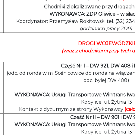
Chodniki zlokalizowane przy drogac
WYKONAWCA: ZDP Gliwice
– w sił
Koordynator: Przemysław Rokitowski tel. (32) 23
godzinach pracy ZDP)
DROGI WOJEWÓDZKI
(wraz z chodnikami przy tych 
Część Nr I – DW 921, DW 408 i
(odc. od ronda w m. Sośnicowice do ronda na włącze
odc. byłej DW 408)
WYKONAWCA: Usługi Transportowe Winitrans Iw
Kobylice ul. Żytnia 13
Kontakt z dyżurnym ze strony Wykonawcy
(cał
Część Nr II – DW 901 i DW
WYKONAWCA: Usługi Transportowe Winitrans Iw
Kobylice ul. Żytnia 13