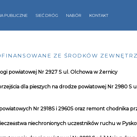
A PUBLICZNE
SIEĆ DRÓG
NABÓR
KONTAKT
OFINANSOWANE ZE ŚRODKÓW ZEWNĘTR
i powiatowej Nr 2927 S ul. Olchowa w Żernicy
zejścia dla pieszych na drodze powiatowej Nr 2980 S ul.
 powiatowych Nr 2918S i 2960S oraz remont chodnika pr
eczeństwa niechronionych uczestników ruchu w Pysko