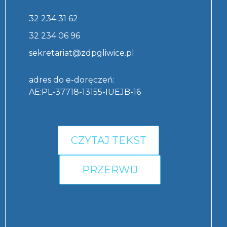
32 234 31 62
32 234 06 96
sekretariat@zdpgliwice.pl
adres do e-doręczeń:
AE:PL-37718-13155-IUEJB-16
CZYTAJ TEKST
PRZERWIJ