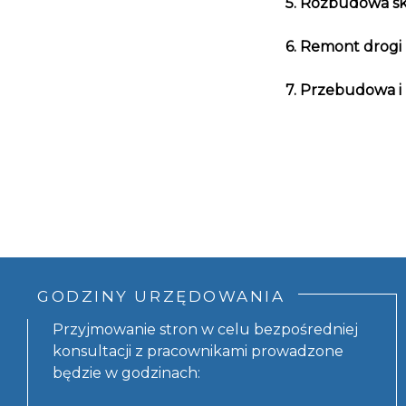
5.
Rozbudowa skrz
6. Remont drogi
7. Przebudowa i
GODZINY URZĘDOWANIA
Przyjmowanie stron w celu bezpośredniej
konsultacji z pracownikami prowadzone
będzie w godzinach: