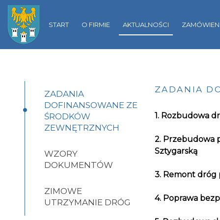
Gliwicach
START
O FIRMIE
AKTUALNOŚCI
ZAMÓWIENI
ZADANIA D
ZADANIA
•
DOFINANSOWANE ZE
1.
Rozbudowa drog
ŚRODKÓW
ZEWNĘTRZNYCH
2. Przebudowa pr
Sztygarską
WZORY
DOKUMENTÓW
3. Remont dróg
ZIMOWE
4.
Poprawa bezpi
UTRZYMANIE DRÓG