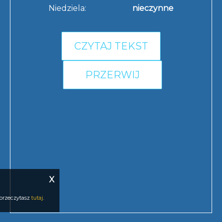
Niedziela:
nieczynne
CZYTAJ TEKST
PRZERWIJ
X
 przeczytasz
tutaj
.