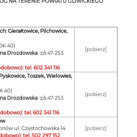
ÓG NA TERENIE POWIATU GLIWICKIEGO
h: Gierałtowice, Pilchowice,
 DK 40)
[pobierz]
ona Drozdowska
z/s 47-253
odobowo): tel. 602 341 116
yskowice, Toszek, Wielowieś,
DK 40)
[pobierz]
ona Drozdowska
z/s 47-253
odobowo): tel. 602 341 116
ów
ronów ul. Częstochowska 14
[pobierz]
dobowo): tel. 502 297 152