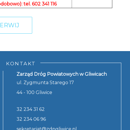
odobowo): tel. 602 341 116
ERWIJ
KONTAKT
Zarząd Dróg Powiatowych w Gliwicach
ul. Zygmunta Starego 17
44 - 100 Gliwice
32 234 31 62
32 234 06 96
sekretariat@zdpgliwice.pl