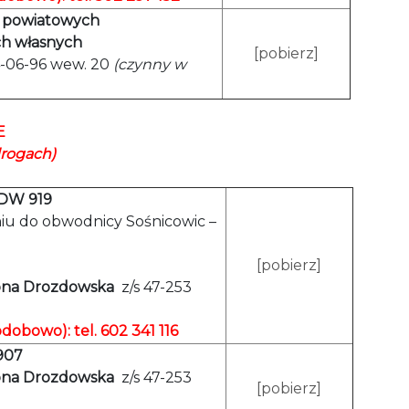
h powiatowych
ach własnych
[pobierz]
4-06-96 wew. 20
(czynny w
E
drogach)
 DW 919
niu do obwodnicy Sośnicowic –
[pobierz]
ona Drozdowska
z/s 47-253
odobowo): tel. 602 341 116
 907
ona Drozdowska
z/s 47-253
[pobierz]