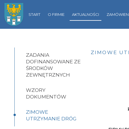
Gliwicach
START
O FIRMIE
AKTUALNOŚCI
ZAMÓWIENI
ZIMOWE UT
ZADANIA
DOFINANSOWANE ZE
ŚRODKÓW
ZEWNĘTRZNYCH
WZORY
DOKUMENTÓW
•
ZIMOWE
UTRZYMANIE DRÓG