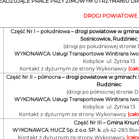
REALIZUJĄCE PRACE PRZY ZIMOWYM UTRZYMANIU DR
DROGI POWIATOWE
Część Nr I – południowa
– drogi powiatowe w gminac
Sośnicowice, Rudziniec
(drogi po południowej stronie
WYKONAWCA: Usługi Transportowe Winitrans Iw
Kobylice ul. Żytnia 13
Kontakt z dyżurnym ze strony Wykonawcy
(cał
Część Nr II – północna
–
drogi powiatowe w gminach: P
Rudziniec
(drogi po północnej stronie 
WYKONAWCA: Usługi Transportowe Winitrans Iw
Kobylice ul. Żytnia 13
Kontakt z dyżurnym ze strony Wykonawcy
(cał
Część Nr III
– Gmina Knur
WYKONAWCA: HUCZ Sp. z o.o. SP. k.
z/s 42-283 Bo
Kontakt z dyżurnym ze strony Wykonawcy
(cało