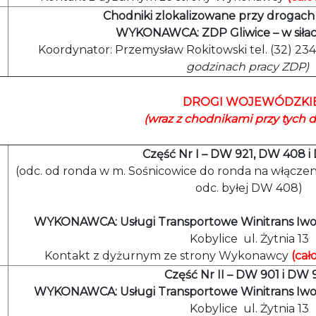
Chodniki zlokalizowane przy drogac
WYKONAWCA: ZDP Gliwice
– w sił
Koordynator: Przemysław Rokitowski tel. (32) 23
godzinach pracy ZDP)
DROGI WOJEWÓDZKI
(wraz z chodnikami przy tych 
Część Nr I – DW 921, DW 408 i
(odc. od ronda w m. Sośnicowice do ronda na włącze
odc. byłej DW 408)
WYKONAWCA: Usługi Transportowe Winitrans Iw
Kobylice ul. Żytnia 13
Kontakt z dyżurnym ze strony Wykonawcy
(cał
Część Nr II – DW 901 i DW
WYKONAWCA: Usługi Transportowe Winitrans Iw
Kobylice ul. Żytnia 13