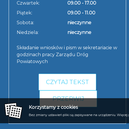
Czwartek:
09.00 - 17.00
Piątek:
09.00 - 11.00
Sobota:
nieczynne
Niedziela:
nieczynne
Składanie wniosków i pism w sekretariacie w
godzinach pracy Zarządu Dróg
Powiatowych
CZYTAJ TEKST
PRZERWIJ
Korzystamy z cookies
Bez zmiany ustawień pliki są zapisywane na urządzeniu. Więcej