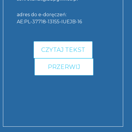
adres do e-doręczeń:
AE:PL-37718-13155-IUEJB-16
CZYTAJ TEKST
PRZERWIJ