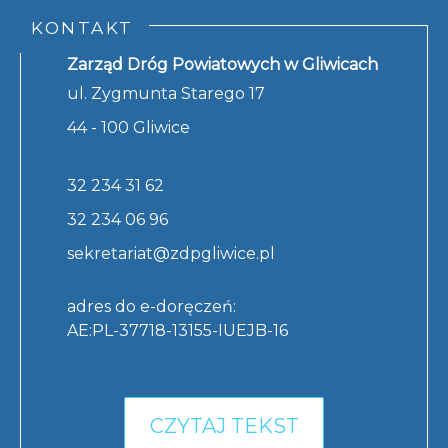
KONTAKT
Zarząd Dróg Powiatowych w Gliwicach
ul. Zygmunta Starego 17
44 - 100 Gliwice
32 234 31 62
32 234 06 96
sekretariat@zdpgliwice.pl
adres do e-doręczeń:
AE:PL-37718-13155-IUEJB-16
CZYTAJ TEKST