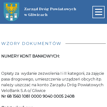
Zarząd Dróg Powiatowych
w Gliwicach
START
O FIRMIE
WZORY DOKUMENTÓW
AKTUALNOŚCI
NUMERY KONT BANKOWYCH:
ZADANIA DOFINANSOWANE ZE
ZAMÓWIENIA PUBLICZNE
ŚRODKÓW ZEWNĘTRZNYCH
PLAN POSTĘPOWAŃ
SIEĆ DRÓG
Opłaty za
wydanie zezwolenia I i II kategorii, za zajęcie
WZORY DOKUMENTÓW
SIEĆ DRÓG
NABÓR
ZAMÓWIENIA USTAWOWE
pasa drogowego, umieszczenia urządzeń obcych itp.
należy uiszczać na konto Zarządu Dróg Powiatowych
ZIMOWE UTRZYMANIE DRÓG
NABÓR
KONTAKT
MAPA DRÓG
ZAMÓWIENIA DO 170.000
VeloBank S.A o/ Gliwice
Nr 68 1560 1081 0000 9040 0005 2408
INNE POSTĘPOWANIA