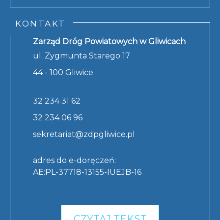
KONTAKT
Zarząd Dróg Powiatowych w Gliwicach
ul. Zygmunta Starego 17
44 - 100 Gliwice
32 234 31 62
32 234 06 96
sekretariat@zdpgliwice.pl
adres do e-doręczeń:
AE:PL-37718-13155-IUEJB-16
CZYTAJ TEKST