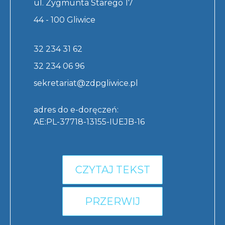
ul. Zygmunta Starego 17
44 - 100 Gliwice
32 234 31 62
32 234 06 96
sekretariat@zdpgliwice.pl
adres do e-doręczeń:
AE:PL-37718-13155-IUEJB-16
CZYTAJ TEKST
PRZERWIJ