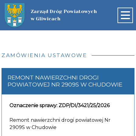
Zarząd Dróg Powiatowych
w Gliwicach
START
O FIRMIE
ZAMÓWIENIA USTAWOWE
AKTUALNOŚCI
ZADANIA DOFINANSOWANE ZE
ZAMÓWIENIA PUBLICZNE
REMONT NAWIERZCHNI DROGI
ŚRODKÓW ZEWNĘTRZNYCH
POWIATOWEJ NR 2909S W CHUDOWIE
PLAN POSTĘPOWAŃ
SIEĆ DRÓG
WZORY DOKUMENTÓW
SIEĆ DRÓG
NABÓR
ZAMÓWIENIA USTAWOWE
Oznaczenie sprawy: ZDP/DI/3421/25/2026
ZIMOWE UTRZYMANIE DRÓG
NABÓR
KONTAKT
MAPA DRÓG
ZAMÓWIENIA DO 170.000
Remont nawierzchni drogi powiatowej Nr
INNE POSTĘPOWANIA
2909S w Chudowie