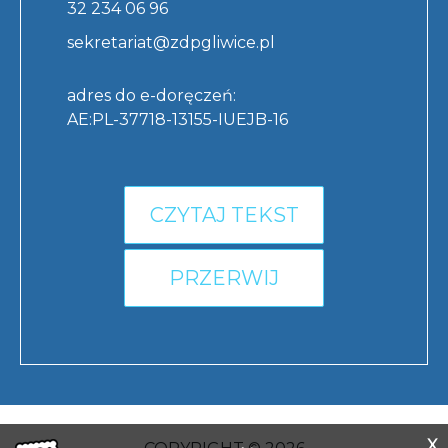
32 234 06 96
sekretariat@zdpgliwice.pl
adres do e-doręczeń:
AE:PL-37718-13155-IUEJB-16
CZYTAJ TEKST
PRZERWIJ
X