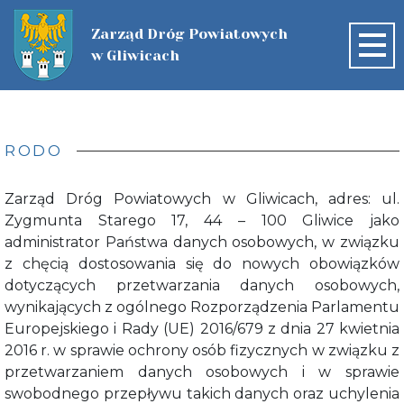
Zarząd Dróg Powiatowych
w Gliwicach
START
O FIRMIE
RODO
AKTUALNOŚCI
Zarząd Dróg Powiatowych w Gliwicach, adres: ul.
Zygmunta Starego 17, 44 – 100 Gliwice jako
ZADANIA DOFINANSOWANE ZE
ZAMÓWIENIA PUBLICZNE
administrator Państwa danych osobowych, w związku
ŚRODKÓW ZEWNĘTRZNYCH
PLAN POSTĘPOWAŃ
SIEĆ DRÓG
z chęcią dostosowania się do nowych obowiązków
dotyczących przetwarzania danych osobowych,
WZORY DOKUMENTÓW
SIEĆ DRÓG
NABÓR
ZAMÓWIENIA USTAWOWE
wynikających z ogólnego Rozporządzenia Parlamentu
ZIMOWE UTRZYMANIE DRÓG
Europejskiego i Rady (UE) 2016/679 z dnia 27 kwietnia
NABÓR
KONTAKT
MAPA DRÓG
ZAMÓWIENIA DO 170.000
2016 r. w sprawie ochrony osób fizycznych w związku z
przetwarzaniem danych osobowych i w sprawie
INNE POSTĘPOWANIA
swobodnego przepływu takich danych oraz uchylenia