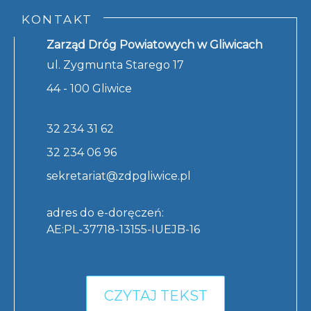
KONTAKT
Zarząd Dróg Powiatowych w Gliwicach
ul. Zygmunta Starego 17
44 - 100 Gliwice
32 234 31 62
32 234 06 96
sekretariat@zdpgliwice.pl
adres do e-doręczeń:
AE:PL-37718-13155-IUEJB-16
CZYTAJ TEKST