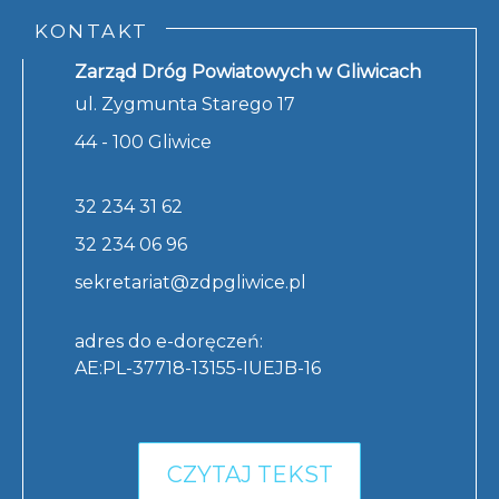
KONTAKT
Zarząd Dróg Powiatowych w Gliwicach
ul. Zygmunta Starego 17
44 - 100 Gliwice
32 234 31 62
32 234 06 96
sekretariat@zdpgliwice.pl
adres do e-doręczeń:
AE:PL-37718-13155-IUEJB-16
CZYTAJ TEKST