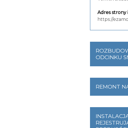
Adres strony
https://ezam
ROZBUDOWA
ODCINKU S
REMONT N
INSTALACJ
REJESTRU