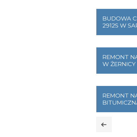
BUDOWA C
2912S W S
REMONT NA
W ŻERNICY
REMONT N
BITUMICZN