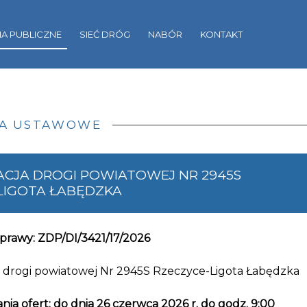
A PUBLICZNE
SIEĆ DRÓG
NABÓR
KONTAKT
IA USTAWOWE
CJA DROGI POWIATOWEJ NR 2945S
LIGOTA ŁABĘDZKA
prawy: ZDP/DI/3421/17/2026
 drogi powiatowej Nr 2945S Rzeczyce-Ligota Łabędzka
nia ofert: do dnia 26 czerwca 2026 r. do godz. 9:00