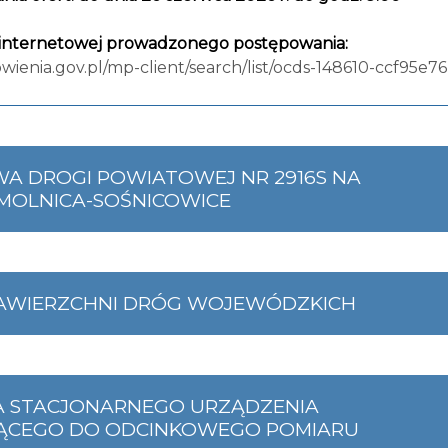
 internetowej prowadzonego postępowania:
owienia.gov.pl/mp-client/search/list/ocds-148610-ccf9
 DROGI POWIATOWEJ NR 2916S NA
MOLNICA-SOŚNICOWICE
AWIERZCHNI DRÓG WOJEWÓDZKICH
A STACJONARNEGO URZĄDZENIA
JĄCEGO DO ODCINKOWEGO POMIARU