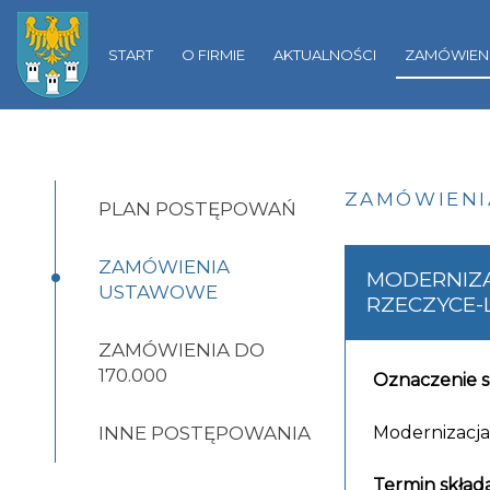
Gliwicach
START
O FIRMIE
AKTUALNOŚCI
ZAMÓWIENI
ZAMÓWIEN
PLAN POSTĘPOWAŃ
•
ZAMÓWIENIA
MODERNIZA
USTAWOWE
RZECZYCE-
ZAMÓWIENIA DO
170.000
Oznaczenie s
INNE POSTĘPOWANIA
Modernizacja
Termin składa