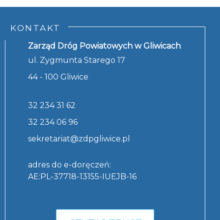
KONTAKT
Zarząd Dróg Powiatowych w Gliwicach
ul. Zygmunta Starego 17
44 - 100 Gliwice
32 234 31 62
32 234 06 96
sekretariat@zdpgliwice.pl
adres do e-doręczeń:
AE:PL-37718-13155-IUEJB-16