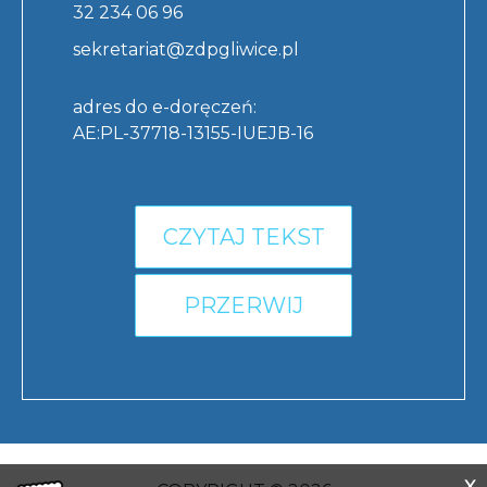
32 234 06 96
sekretariat@zdpgliwice.pl
adres do e-doręczeń:
AE:PL-37718-13155-IUEJB-16
CZYTAJ TEKST
PRZERWIJ