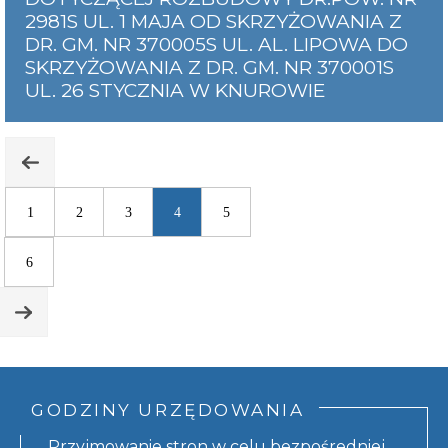
2981S UL. 1 MAJA OD SKRZYŻOWANIA Z
DR. GM. NR 370005S UL. AL. LIPOWA DO
SKRZYŻOWANIA Z DR. GM. NR 370001S
UL. 26 STYCZNIA W KNUROWIE
1
2
3
4
5
6
GODZINY URZĘDOWANIA
Przyjmowanie stron w celu bezpośredniej