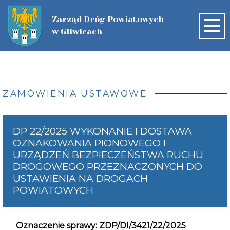
Zarząd Dróg Powiatowych
w Gliwicach
START
O FIRMIE
ZAMÓWIENIA USTAWOWE
AKTUALNOŚCI
ZADANIA DOFINANSOWANE ZE
ZAMÓWIENIA PUBLICZNE
DP 22/2025 WYKONANIE I DOSTAWA
ŚRODKÓW ZEWNĘTRZNYCH
OZNAKOWANIA PIONOWEGO I
PLAN POSTĘPOWAŃ
SIEĆ DRÓG
URZĄDZEŃ BEZPIECZEŃSTWA RUCHU
WZORY DOKUMENTÓW
DROGOWEGO PRZEZNACZONYCH DO
SIEĆ DRÓG
NABÓR
ZAMÓWIENIA USTAWOWE
USTAWIENIA NA DROGACH
ZIMOWE UTRZYMANIE DRÓG
POWIATOWYCH
NABÓR
KONTAKT
MAPA DRÓG
ZAMÓWIENIA DO 170.000
INNE POSTĘPOWANIA
Oznaczenie sprawy: ZDP/DI/3421/22/2025