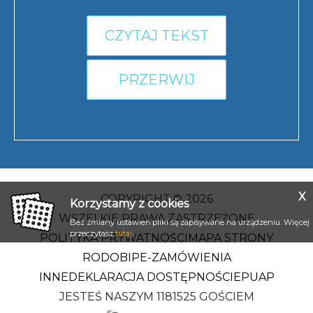
CZYTAJ TEKST
PRZERWIJ
X
COPYRIGHT © 2026
Korzystamy z cookies
WSZELKIE PRAWA ZASTRZEŻONE
Bez zmiany ustawień pliki są zapisywane na urządzeniu. Więcej
przeczytasz
tutaj
.
POLITYKA PRYWATNOŚCI
MAPA STRONY
RODO
BIP
E-ZAMÓWIENIA
INNE
DEKLARACJA DOSTĘPNOŚCI
EPUAP
JESTEŚ NASZYM 1181525 GOŚCIEM