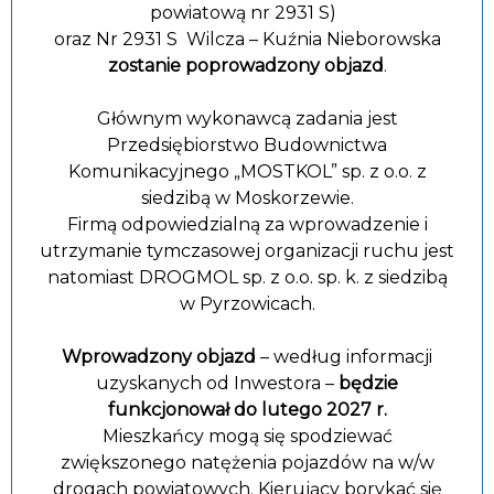
powiatową nr 2931 S)
oraz Nr 2931 S Wilcza – Kuźnia Nieborowska
zostanie poprowadzony objazd
.
Głównym wykonawcą zadania jest
Przedsiębiorstwo Budownictwa
Komunikacyjnego „MOSTKOL” sp. z o.o. z
siedzibą w Moskorzewie.
Firmą odpowiedzialną za wprowadzenie i
utrzymanie tymczasowej organizacji ruchu jest
natomiast DROGMOL sp. z o.o. sp. k. z siedzibą
w Pyrzowicach.
Wprowadzony objazd
– według informacji
uzyskanych od Inwestora –
będzie
funkcjonował do lutego 2027 r.
Mieszkańcy mogą się spodziewać
zwiększonego natężenia pojazdów na w/w
drogach powiatowych. Kierujący borykać się